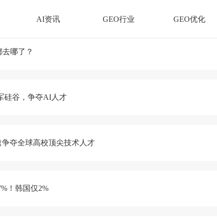
AI资讯
GEO行业
GEO优化
都去哪了？
进军硅谷，争夺AI人才
速争夺全球高校顶尖技术人才
7%！韩国仅2%